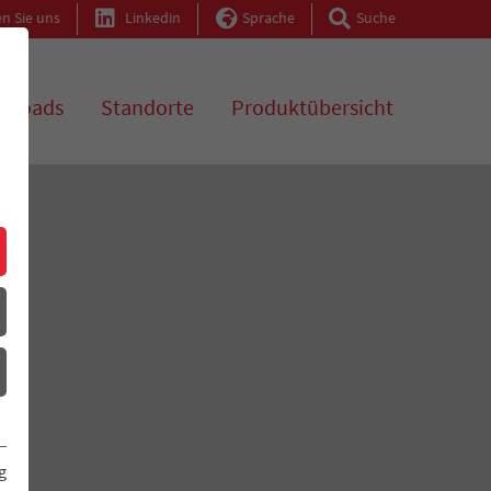
n Sie uns
Linkedin
Sprache
Suche
nloads
Standorte
Produktübersicht
g